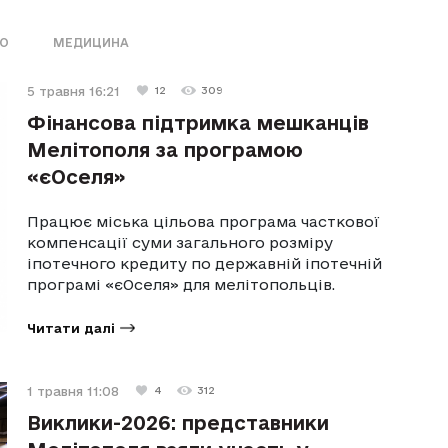
ВО
МЕДИЦИНА
5 травня 16:21
12
309
Фінансова підтримка мешканців
Мелітополя за програмою
«єОселя»
Працює міська цільова програма часткової
компенсації суми загального розміру
іпотечного кредиту по державній іпотечній
програмі «єОселя» для мелітопольців.
Читати далі
1 травня 11:08
4
312
Виклики-2026: представники