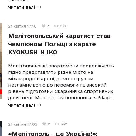
Читати далі
21 квітня 17:10
3
246
Мелітопольський каратист став
чемпіоном Польщі з карате
KYOKUSHIN IKO
Мелітопольські спортсмени продовжують
гідно представляти рідне місто на
міжнародній арені, демонструючи
незламну волю до перемоги та високий
рівень підготовки. Скарбничка спортивних
досягнень Мелітополя поповнилася &laqu...
Читати далі
21 квітня 17:05
2
352
«Мелітополь – це Україна!»: