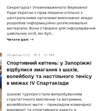
Секретаріат Уповноваженого Верховної
Ради України з прав людини спільно з
центральними органами виконавчої влади
розробив інформаційно-роз'яснювальні
матеріали. Вони створені для інформування
цивільних осіб, які бул...
Читати далі
29 квітня 11:12
5
264
Спортивний квітень: у Запоріжжі
відбулися змагання з шахів,
волейболу та настільного тенісу
в межах IV Спартакіади
Шахові турніри стали випробуванням
стратегічного мислення та витримки,
волейбольні матчі – прикладом командної
взаємодії та спортивного азарту, а