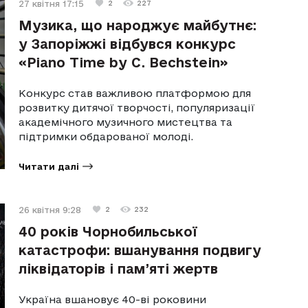
27 квітня 17:15
2
227
Музика, що народжує майбутнє:
у Запоріжжі відбувся конкурс
«Piano Time by C. Bechstein»
Конкурс став важливою платформою для
розвитку дитячої творчості, популяризації
академічного музичного мистецтва та
підтримки обдарованої молоді.
Читати далі
26 квітня 9:28
2
232
40 років Чорнобильської
катастрофи: вшанування подвигу
ліквідаторів і пам’яті жертв
Україна вшановує 40-ві роковини