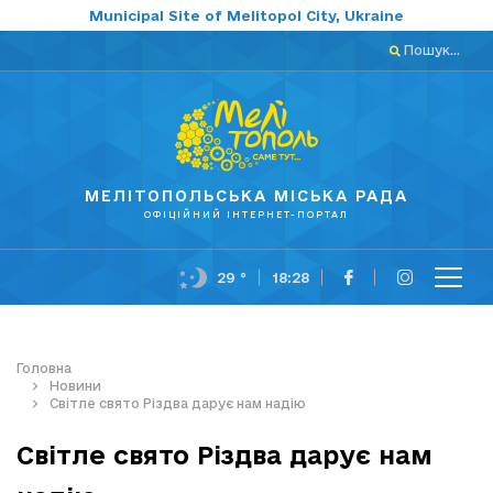
Municipal Site of Melitopol City, Ukraine
Пошук...
МЕЛІТОПОЛЬСЬКА МІСЬКА РАДА
ОФІЦІЙНИЙ ІНТЕРНЕТ-ПОРТАЛ
29 °
18:28
Головна
Новини
Світле свято Різдва дарує нам надію
Світле свято Різдва дарує нам