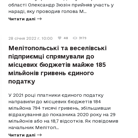
області Олександр Зюзін прийняв участь у
нараді, яку проводив голова М...
Читати далі
28 січня 2022 г. 10:00
48
3179
Мелітопольські та веселівські
підприємці спрямували до
місцевих бюджетів майже 185
мільйонів гривень єдиного
податку
У 2021 році платники єдиного податку
направили до місцевих бюджетів 184
мільйона 794 тисячі гривень, збільшивши
відрахування до показника 2020 року на 29
мільйонів або на 18,7 відсотків. Як повідомив
начальник Мелітоп...
Читати далі