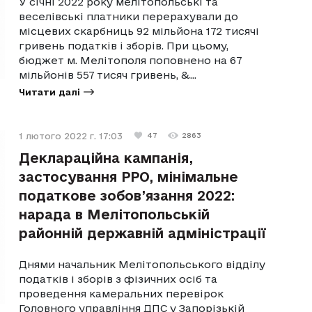
У січні 2022 року мелітопольські та
веселівські платники перерахували до
місцевих скарбниць 92 мільйона 172 тисячі
гривень податків і зборів. При цьому,
бюджет м. Мелітополя поповнено на 67
мільйонів 557 тисяч гривень, &...
Читати далі
1 лютого 2022 г. 17:03
47
2863
Деклараційна кампанія,
застосування РРО, мінімальне
податкове зобов’язання 2022:
нарада в Мелітопольській
районній державній адміністрації
Днями начальник Мелітопольського відділу
податків і зборів з фізичних осіб та
проведення камеральних перевірок
Головного управління ДПС у Запорізькій