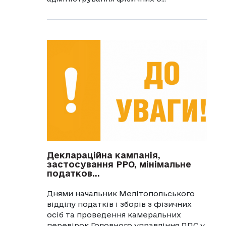
Деклараційна кампанія,
застосування РРО, мінімальне
податков...
Днями начальник Мелітопольського
відділу податків і зборів з фізичних
осіб та проведення камеральних
перевірок Головного управління ДПС у