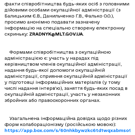
факти співробітництва будь-яких осіб з головними
дійовими особами окупаційної адміністрації (з
Балицьким Є.В., Данильченко Г.В., Фалько О.О.),
просимо анонімно подавати зазначену
інформацію на спеціально створену електронну
скриньку:
ZRADNYK@MLT.GOV.UA
.
Формами співробітництва з окупаційною
адміністрацією є: участь у нарадах під
керівництвом членів окупаційної адміністрації,
надання будь-якої допомоги окупаційній
адміністрації, сприяння окупаційній адміністрації
у підготовці інформаційних матеріалів (у тому
числі надання інтерв'ю), заняття будь-яких посад в
окупаційній адміністрації, участь у незаконних
збройних або правоохоронних органах.
Узагальнена інформаційна довідка щодо різних
форм колабораціонізму (російською мовою):
https://app.box.com/s/60nhkbywzkc6td1wqxabmso