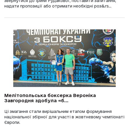
звернутися до Ірини Рудакової, поставити запитання,
надати пропозиції або отримати необхідні роз&rs...
Мелітопольська боксерка Вероніка
Завгородня здобула «б...
Ці змагання стали вирішальним етапом формування
національної збірної для участі в жовтневому чемпіонаті
Європи.