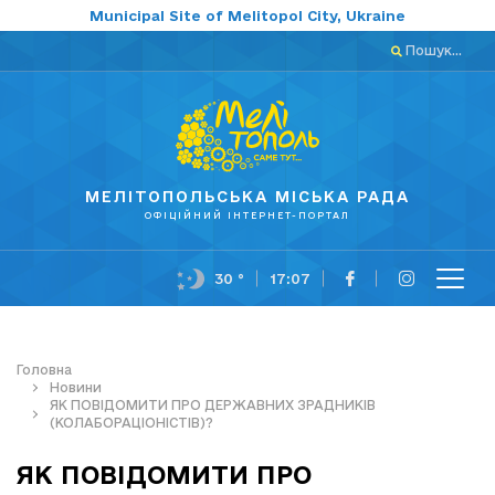
Municipal Site of Melitopol City, Ukraine
Пошук...
МЕЛІТОПОЛЬСЬКА МІСЬКА РАДА
ОФІЦІЙНИЙ ІНТЕРНЕТ-ПОРТАЛ
30 °
17:07
Головна
Новини
ЯК ПОВІДОМИТИ ПРО ДЕРЖАВНИХ ЗРАДНИКІВ
(КОЛАБОРАЦІОНІСТІВ)?
ЯК ПОВІДОМИТИ ПРО