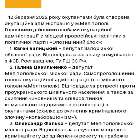
12 березня 2022 року окупантами була створена
окупаційна адміністрація у м.Мелітополі.
Головними дійовими особами окупаційної
адміністрації є місцеві проросійські політики з
політичної партії «Опозиційний блок»:
1.
Євген Балицький
– депутат Запорізької
обласної ради. Відповідає за загальну комунікацію
з ФСБ, Росгвардією, ГУ ГШ ЗС РФ.
2.
Галина Данильченко
– депутат
Мелітопольської міської ради. Самопроголошений
голова окупаційної адміністрації (в.о. міського
голови м.Мелітополя). Відповідає за репресії проти
проукраїнського цивільного населення, а також за
схиляння чиновників та співробітників
комунальних підприємств до співпраці з
окупантами (схиляє до вчинення кримінального
злочину «колабораціонізм»).
3.
Олександр Фалько
– депутат Мелітопольської
міської ради. Відповідає за залучення місцевого
криміналітету до здійснення рекету та грабежів