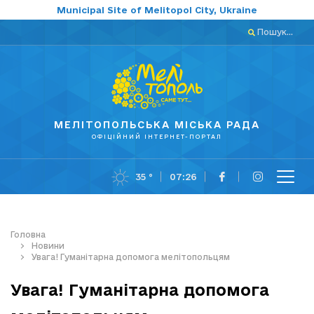
Municipal Site of Melitopol City, Ukraine
Пошук...
МЕЛІТОПОЛЬСЬКА МІСЬКА РАДА
ОФІЦІЙНИЙ ІНТЕРНЕТ-ПОРТАЛ
35 °
07:26
Головна
Новини
Увага! Гуманітарна допомога мелітопольцям
Увага! Гуманітарна допомога