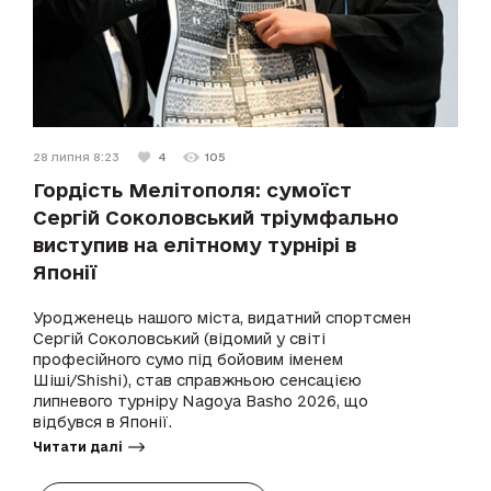
28 липня 8:23
4
105
Гордість Мелітополя: сумоїст
Сергій Соколовський тріумфально
виступив на елітному турнірі в
Японії
Уродженець нашого міста, видатний спортсмен
Сергій Соколовський (відомий у світі
професійного сумо під бойовим іменем
Шіші/Shishi), став справжньою сенсацією
липневого турніру Nagoya Basho 2026, що
відбувся в Японії.
Читати далі