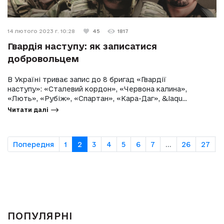
14 лютого 2023 г. 10:28
45
1817
Гвардія наступу: як записатися
добровольцем
В Україні триває запис до 8 бригад «Гвардії
наступу»: «Сталевий кордон», «Червона калина»,
«Лють», «Рубіж», «Спартан», «Кара-Даг», &laqu...
Читати далі
Попередня
1
2
3
4
5
6
7
...
26
27
ПОПУЛЯРНІ