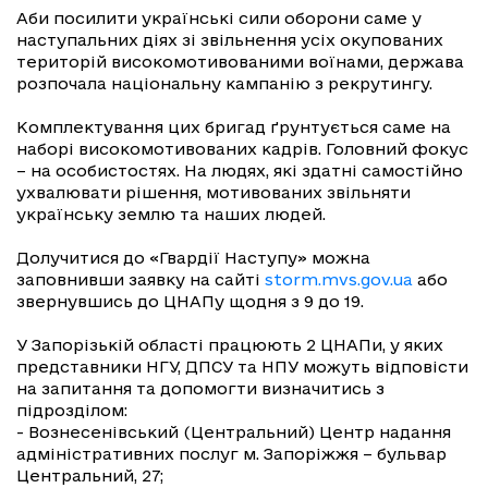
Аби посилити українські сили оборони саме у
наступальних діях зі звільнення усіх окупованих
територій високомотивованими воїнами, держава
розпочала національну кампанію з рекрутингу.
Комплектування цих бригад ґрунтується саме на
наборі високомотивованих кадрів. Головний фокус
– на особистостях. На людях, які здатні самостійно
ухвалювати рішення, мотивованих звільняти
українську землю та наших людей.
Долучитися до «Гвардії Наступу» можна
заповнивши заявку на сайті
storm.mvs.gov.ua
або
звернувшись до ЦНАПу щодня з 9 до 19.
У Запорізькій області працюють 2 ЦНАПи, у яких
представники НГУ, ДПСУ та НПУ можуть відповісти
на запитання та допомогти визначитись з
підрозділом:
- Вознесенівський (Центральний) Центр надання
адміністративних послуг м. Запоріжжя – бульвар
Центральний, 27;