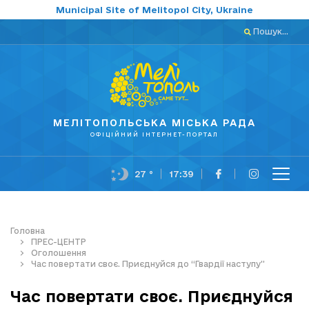
Municipal Site of Melitopol City, Ukraine
Пошук...
МЕЛІТОПОЛЬСЬКА МІСЬКА РАДА
ОФІЦІЙНИЙ ІНТЕРНЕТ-ПОРТАЛ
27 °
17:39
Головна
ПРЕС-ЦЕНТР
Оголошення
Час повертати своє. Приєднуйся до “Гвардії наступу”
Час повертати своє. Приєднуйся