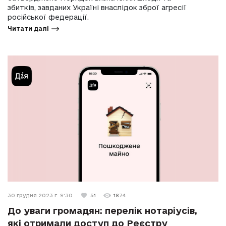
збитків, завданих Україні внаслідок зброї агресії
російської федерації.
Читати далі
30 грудня 2023 г. 9:30
51
1874
До уваги громадян: перелік нотаріусів,
які отримали доступ до Реєстру