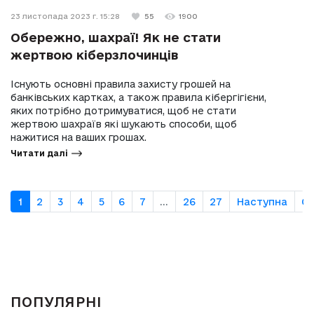
23 листопада 2023 г. 15:28
55
1900
Обережно, шахраї! Як не стати
жертвою кіберзлочинців
Існують основні правила захисту грошей на
банківських картках, а також правила кібергігієни,
яких потрібно дотримуватися, щоб не стати
жертвою шахраїв які шукають способи, щоб
нажитися на ваших грошах.
Читати далі
1
2
3
4
5
6
7
...
26
27
Наступна
О
ПОПУЛЯРНІ