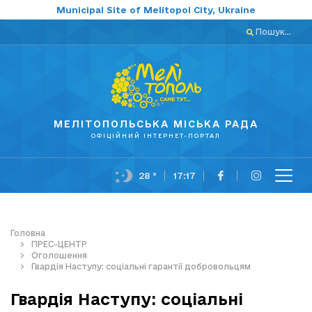
Municipal Site of Melitopol City, Ukraine
Пошук...
МЕЛІТОПОЛЬСЬКА МІСЬКА РАДА
ОФІЦІЙНИЙ ІНТЕРНЕТ-ПОРТАЛ
28 °
17:17
Головна
ПРЕС-ЦЕНТР
Оголошення
Гвардія Наступу: соціальні гарантії добровольцям
Гвардія Наступу: соціальні