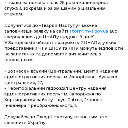
- право на пенсію після 25 років календарної
служби, зокрема й за змішаним з цивільним
стажем.
Долучитися до «Гвардії Наступу» можна
заповнивши заявку на сайті
storm.mvs.gov.ua
або
звернувшись до ЦНАПу щодня з 9 до 19.
У Запорізькій області працюють 2 ЦНАПи, у яких
представники НГУ, ДПСУ та НПУ можуть відповісти
на запитання та допомогти визначитись з
підрозділом:
- Вознесенівський (Центральний) Центр надання
адміністративних послуг м. Запоріжжя – бульвар
Центральний, 27;
- Територіальний підрозділ Центру надання
адміністративних послуг м. Запоріжжя по
Хортицькому району – вул. Світла, 2/просп.
Інженера Преображенського, 1.
Долучайся до Гвардії Наступу, стань тим, хто
звільнить Україну!