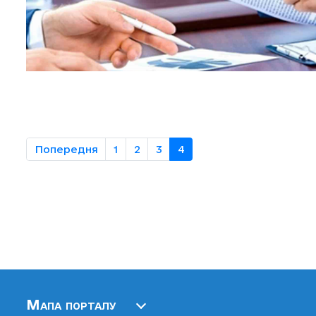
Попередня
1
2
3
4
Мапа порталу