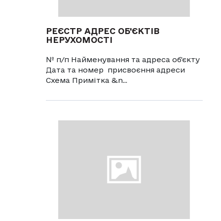
РЕЄСТР АДРЕС ОБ'ЄКТІВ
НЕРУХОМОСТІ
№ п/п Найменування та адреса об'єкту
Дата та номер присвоєння адреси
Схема Примітка &n...