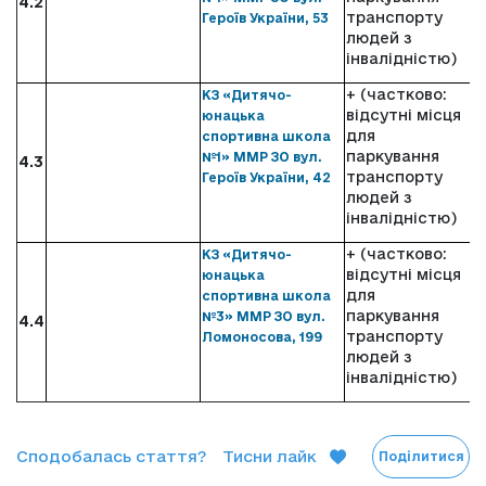
4.2
транспорту
Героїв України, 53
людей з
інвалідністю)
+ (частково:
КЗ «Дитячо-
відсутні місця
юнацька
для
спортивна школа
паркування
№1» ММР ЗО вул.
4.3
транспорту
Героїв України, 42
людей з
інвалідністю)
+ (частково:
КЗ «Дитячо-
відсутні місця
юнацька
для
спортивна школа
паркування
№3» ММР ЗО вул.
4.4
транспорту
Ломоносова, 199
людей з
інвалідністю)
Сподобалась стаття?
Тисни лайк
Поділитися