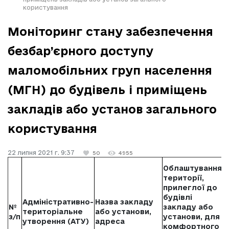
користування
Моніторинг стану забезпечення
безбар’єрного доступу
маломобільних груп населення
(МГН) до будівель і приміщень
закладів або установ загального
користування
22 липня 2021 г. 9:37
50
4955
Облаштування
території,
Т
прилеглої до
т
будівлі
Адміністративно-
Назва закладу
і
№
закладу або
територіальне
або установи,
з
з/п
установи, для
утворення (АТУ)
адреса
ш
комфортного