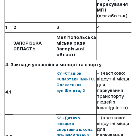
Б
пересування
(
МГН
(«+» або «-»)
1
2
3
4
5
Мелітопольська
ЗАПОРІЗЬКА
міська рада
ОБЛАСТЬ
Запорізької
області
4. Заклади управління молоді та спорту
+ (частково:
КУ «Стадіон
відсутні місця
«Спартак» імені О.
для
Олексенка»
паркування
вул.Шмідта,12
4.1
транспорту
людей з
інвалідністю)
+ (частково:
КЗ «Дитячо-
відсутні місця
юнацька
для
спортивна школа
паркування
№1» ММР ЗО вул.