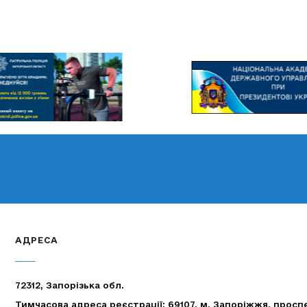
АДРЕСА
72312, Запорізька обл.
Тимчасова адреса реєстрації: 69107, м. Запоріжжя, просп