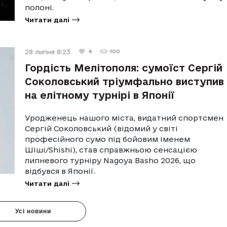
полоні.
Читати далі
28 липня 8:23
4
100
Гордість Мелітополя: сумоїст Сергій
Соколовський тріумфально виступив
на елітному турнірі в Японії
Уродженець нашого міста, видатний спортсмен
Сергій Соколовський (відомий у світі
професійного сумо під бойовим іменем
Шіші/Shishi), став справжньою сенсацією
липневого турніру Nagoya Basho 2026, що
відбувся в Японії.
Читати далі
Усі новини