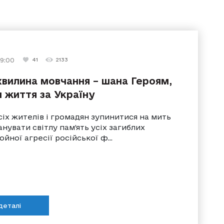
 9:00
27 травня 2023 г. 9:35
23 травня 2025 г. 11:10
25 лютого 2023 г. 11:00
18 березня 2023 г. 11:08
41
2133
103
112
270
107
2654
10068
8364
8824
вилина мовчання – шана Героям,
и життя за Україну
іх жителів і громадян зупинитися на мить
шанувати світлу пам’ять усіх загиблих
ойної агресії російської ф...
деталі