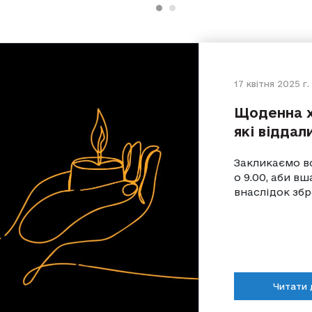
17 квітня 2025 г.
Щоденна х
які віддал
Закликаємо вс
о 9.00, аби в
внаслідок збр
Читати 