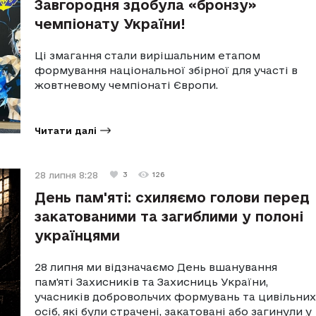
Завгородня здобула «бронзу»
чемпіонату України!
Ці змагання стали вирішальним етапом
формування національної збірної для участі в
жовтневому чемпіонаті Європи.
Читати далі
28 липня 8:28
3
126
День пам'яті: схиляємо голови перед
закатованими та загиблими у полоні
українцями
28 липня ми відзначаємо День вшанування
пам'яті Захисників та Захисниць України,
учасників добровольчих формувань та цивільних
осіб, які були страчені, закатовані або загинули у