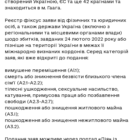
створений Україною, ЄС та ще 42 країнами та
знаходиться в м. Гаага.
Реєстр фіксус заяви від фізичних та юридичних
осіб, а також держави Україна (включно з
регіональними та місцевими органами влади)
шодо збитків, завданих 24 лютого 2022 року або
пізніше на території України в межах її
міжнародно визнаних кордонів. Серед категорій
заяв, які вже відкриті до подання:
вимушене перемішення (Al.1);
смерть або зникнення безвісти близького члена
сім'ї (А2.1-А2.2);
тілесні ушкодження, сексуальне насильство,
катування, примусова праця або позбавлення
свободи (А2.3-А2.7);
пошкодження або знищення житлового майна
(А3.I);
пошкодження або знищення нежитлового майна
(А3.2).
Подання заяв можливе через портал «Дія» із