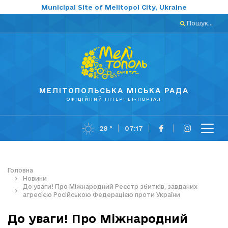
Municipal Site of Melitopol City, Ukraine
Пошук...
МЕЛІТОПОЛЬСЬКА МІСЬКА РАДА
ОФІЦІЙНИЙ ІНТЕРНЕТ-ПОРТАЛ
28 °
07:17
Головна
Новини
До уваги! Про Міжнародний Реєстр збитків, завданих
агресією Російською Федерацією проти України
До уваги! Про Міжнародний