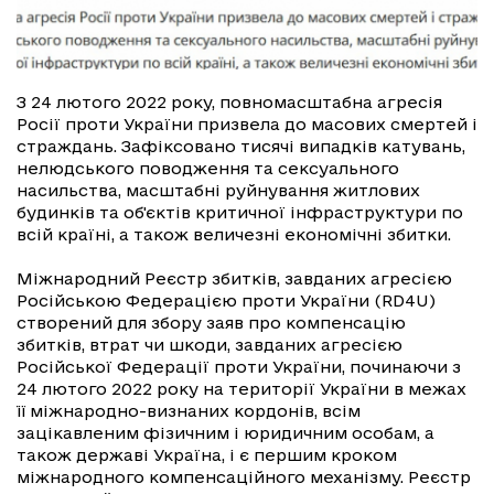
З 24 лютого 2022 року, повномасштабна агресія
Росії проти України призвела до масових смертей і
страждань. Зафіксовано тисячі випадків катувань,
нелюдського поводження та сексуального
насильства, масштабні руйнування житлових
будинків та об'єктів критичної інфраструктури по
всій країні, а також величезні економічні збитки.
Міжнародний Реєстр збитків, завданих агресією
Російською Федерацією проти України (RD4U)
створений для збору заяв про компенсацію
збитків, втрат чи шкоди, завданих агресією
Російської Федерації проти України, починаючи з
24 лютого 2022 року на території України в межах
її міжнародно-визнаних кордонів, всім
зацікавленим фізичним і юридичним особам, а
також державі Україна, і є першим кроком
міжнародного компенсаційного механізму. Реєстр