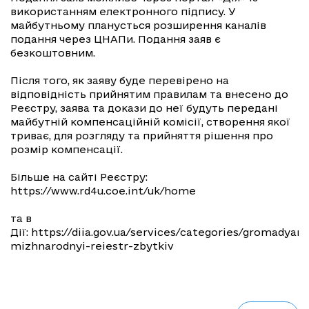
використанням електронного підпису. У
майбутньому планусться розширення каналів
подання через ЦНАПи. Подання заяв є
безкоштовним.
Після того, як заяву буде перевірено на
відповідність прийнятим правилам та внесено до
Реєстру, заява та докази до неї будуть передані
майбутній компенсаційній комісії, створення якої
триває, для розгляду та прийняття рішення про
розмір компенсації.
Більше на сайті Реєстру:
https://www.rd4u.coe.int/uk/home
та в
Дії: https://diia.gov.ua/services/categories/gromadyan
mizhnarodnyi-reiestr-zbytkiv