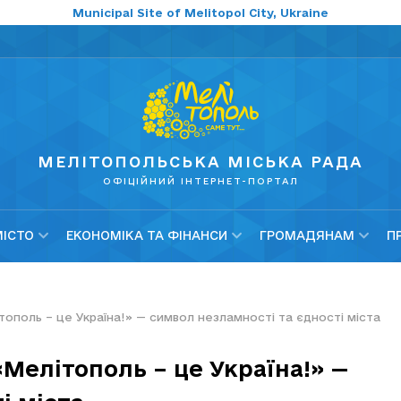
Municipal Site of Melitopol City, Ukraine
МЕЛІТОПОЛЬСЬКА МІСЬКА РАДА
ОФІЦІЙНИЙ ІНТЕРНЕТ-ПОРТАЛ
МІСТО
ЕКОНОМІКА ТА ФІНАНСИ
ГРОМАДЯНАМ
П
тополь – це Україна!» — символ незламності та єдності міста
Мелітополь – це Україна!» —