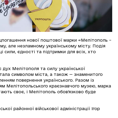
ецпогашення нової поштової марки «Мелітополь –
му, але незламному українському місту. Подія
 сили, єдності та підтримки для всіх, хто
 дух Мелітополя та силу української
стала символом міста, а також — знаменитого
ленням повернення українського. Разом із
ням Мелітопольського краєзнавчого музею, марка
ають своє, і Мелітополь обов’язково буде
ької районної військової адміністрації Ігор