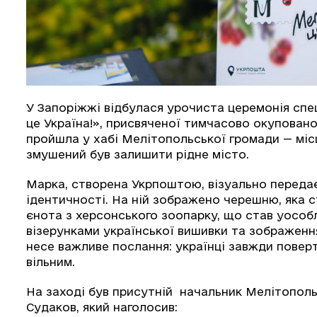
У Запоріжжі відбулася урочиста церемонія сп
це Україна!», присвяченої тимчасово окуповано
пройшла у хабі Мелітопольської громади — місці
змушений був залишити рідне місто.
Марка, створена Укрпоштою, візуально передає
ідентичності. На ній зображено черешню, яка 
єнота з херсонського зоопарку, що став уособ
візерунками української вишивки та зображен
несе важливе послання: українці завжди поверт
вільним.
На заході був присутній начальник Мелітопольс
Судаков, який наголосив: