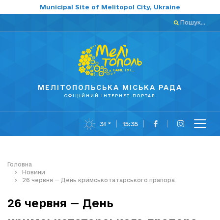
Municipal Site of Melitopol City, Ukraine
Пошук...
МЕЛІТОПОЛЬСЬКА МІСЬКА РАДА
ОФІЦІЙНИЙ ІНТЕРНЕТ-ПОРТАЛ
31 °
15:35
Головна
Новини
26 червня — День кримськотатарського прапора
26 червня — День