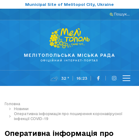
Municipal Site of Melitopol City, Ukraine
Пошук...
МЕЛІТОПОЛЬСЬКА МІСЬКА РАДА
ОФІЦІЙНИЙ ІНТЕРНЕТ-ПОРТАЛ
32 °
16:23
Головна
Новини
Оперативна інформація про поширення коронавірусної
інфекції COVID-19
Оперативна інформація про