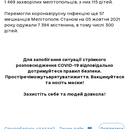
1 469 захворілих мелітопольців, з них 115 дітей.
Перемогли коронавірусну інфекцію ще 57
мешканців Мелітополя. Станом на 05 жовтня 2021
року одужали 7 394 містянина, в тому числі 300
дітей.
Для запобігання ситуації стрімкого
розповсюдження COVID-19 відповідально
дотримуйтеся правил безпеки.
Простіречіможутьврятуватижиття. Вакцинуйтеся
та носіть маски!
Захистіть себе та людей довкола!
Сподобалась стаття?
Тисни лайк
Поділитися