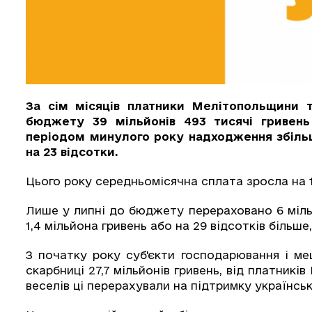
За сім місяців платники Мелітопольщини 
бюджету 39 мільйонів 493 тисячі гривень 
періодом минулого року надходження збільш
на 23 відсотки.
Цього року середньомісячна сплата зросла на 1 
Лише у липні до бюджету перераховано 6 мільй
1,4 мільйона гривень або на 29 відсотків більше,
З початку року суб'єкти господарювання і м
скарбниці 27,7 мільйонів гривень, від платникі
веселів ці перерахували на підтримку українсько