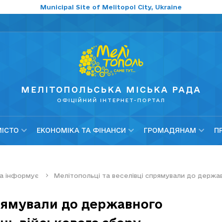
Municipal Site of Melitopol City, Ukraine
МЕЛІТОПОЛЬСЬКА МІСЬКА РАДА
ОФІЦІЙНИЙ ІНТЕРНЕТ-ПОРТАЛ
МІСТО
ЕКОНОМІКА ТА ФІНАНСИ
ГРОМАДЯНАМ
П
а інформує
Мелітопольці та веселівці спрямували до держа
прямували до державного