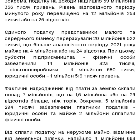
Зокрема, податку на доходи надійшло 59 мільйонів
356 тисяч гривень. Рівень відповідного періоду
минулого року перевищено на 12 мільйонів 253
тисячі або на 26 відсотків.
Єдиного податку представники малого та
середнього бізнесу перерахували 20 мільйонів 522
тисячі, що більше аналогічного періоду 2021 року
майже на 4 мільйона або на 24 відсотка. При цьому,
суб’єкти підприємництва - фізичні особи
забезпечили 14 мільйонів 323 тисячі,
сільгоспвиробники - 4 мільйони 680 тисяч,
юридичні особи – 1 мільйон 519 тисяч гривень.
Фактичні надходження від плати за землю склали
понад 7 мільйонів, що на 1,6 мільйона або на 29
відсотків більше, ніж торік. Зокрема, 5 мільйонів
294 тисячі забезпечили платники податків -
юридичні особи та майже 2 мільйони сплатили
фізичні особи.
Від сплати податку на нерухоме майно, відмінне
від земельної ділянки, надійшло 4 мільйони 663