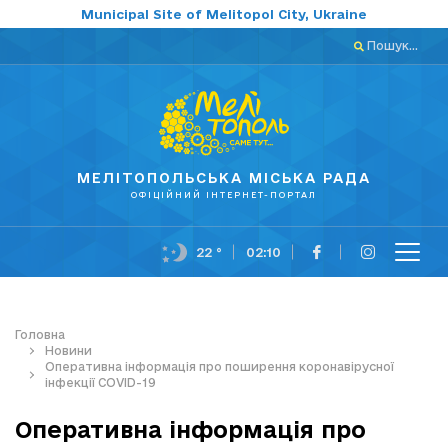
Municipal Site of Melitopol City, Ukraine
Пошук...
МЕЛІТОПОЛЬСЬКА МІСЬКА РАДА
ОФІЦІЙНИЙ ІНТЕРНЕТ-ПОРТАЛ
22 °
02:10
Головна
Новини
Оперативна інформація про поширення коронавірусної
інфекції COVID-19
Оперативна інформація про