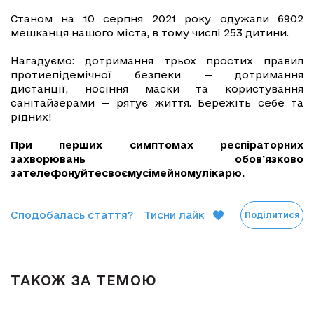
Станом на 10 серпня 2021 року одужали 6902
мешканця нашого міста, в тому числі 253 дитини.
Нагадуємо: дотримання трьох простих правил
протиепідемічної безпеки — дотримання
дистанції, носіння маски та користування
санітайзерами — рятує життя. Бережіть себе та
рідних!
При перших симптомах
респіраторних
захворювань обов’язково
зателефонуйте
своєму
сімейному
лікарю.
Сподобалась стаття?
Тисни лайк
Поділитися
ТАКОЖ ЗА ТЕМОЮ