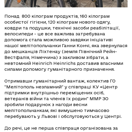
Понад 800 кілограм продуктів, 160 кілограм
особистої гігієни, 120 кілограм нового одягу,
ковдри та подушки, технічні засоби реабілітації,
велосипеди - це все важлива затребувана
допомога стала можливою завдяки ініціативі
нашої мелітопольчанки Ганни Кончі, яка звернулася
до мешканців Ліхтенау (земля Північний Рейн-
Вестфалія, Німеччина) з закливом зібрати, а
невтомний Heinrich Heinrichs доставив власними
силами допомогу гуманітарного призначення.
Отримавши гуманітарний вантаж, колектив ГО
"Мелітополь незламний" у співпраці КУ «Центр
підтримки внутрішньо переміщених осіб,
ветеранів війни та членів їх родин" ММР ЗО
зробили подарунок з нагоди весни
мелітопольчанкам, які вимушено тимчасово
перебувають у Львові і обслуговуються у Центрі.
До речі, це не перша співпраця організована за