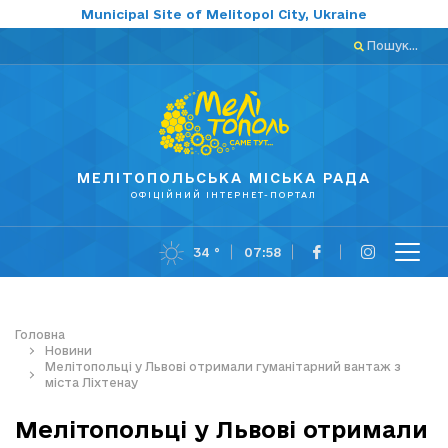
Municipal Site of Melitopol City, Ukraine
Пошук...
МЕЛІТОПОЛЬСЬКА МІСЬКА РАДА
ОФІЦІЙНИЙ ІНТЕРНЕТ-ПОРТАЛ
34 °
07:58
Головна
Новини
Мелітопольці у Львові отримали гуманітарний вантаж з
міста Ліхтенау
Мелітопольці у Львові отримали