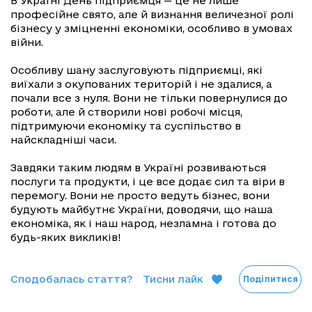
В Україні День підприємця — це не лише
професійне свято, але й визнання величезної ролі
бізнесу у зміцненні економіки, особливо в умовах
війни.
Особливу шану заслуговують підприємці, які
виїхали з окупованих територій і не здалися, а
почали все з нуля. Вони не тільки повернулися до
роботи, але й створили нові робочі місця,
підтримуючи економіку та суспільство в
найскладніші часи.
Завдяки таким людям в Україні розвиваються
послуги та продукти, і це все додає сил та віри в
перемогу. Вони не просто ведуть бізнес, вони
будують майбутнє України, доводячи, що наша
економіка, як і наш народ, незламна і готова до
будь-яких викликів!
Сподобалась стаття?
Тисни лайк
Поділитися