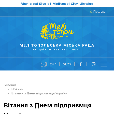
Municipal Site of Melitopol City, Ukraine
Пошук...
МЕЛІТОПОЛЬСЬКА МІСЬКА РАДА
ОФІЦІЙНИЙ ІНТЕРНЕТ-ПОРТАЛ
24 °
01:37
Головна
Новини
Вітання з Днем підприємця України
Вітання з Днем підприємця