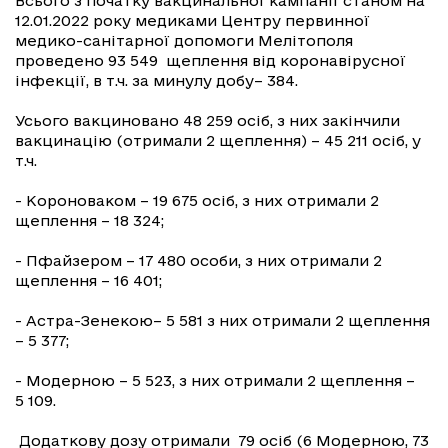
Всього з початку вакцинальної кампанії станом на
12.01.2022 року медиками Центру первинної
медико-санітарної допомоги Мелітополя
проведено 93 549 щеплення від коронавірусної
інфекції, в т.ч. за минулу добу– 384.
Усього вакциновано 48 259 осіб, з них закінчили
вакцинацію (отримали 2 щеплення) – 45 211 осіб, у
т.ч.
- Короноваком – 19 675 осіб, з них отримали 2
щеплення – 18 324;
- Пфайзером – 17 480 особи, з них отримали 2
щеплення – 16 401;
- Астра-Зенекою– 5 581 з них отримали 2 щеплення
– 5 377;
- Модерною – 5 523, з них отримали 2 щеплення –
5 109.
Додаткову дозу отримали 79 осіб (6 Модерною, 73