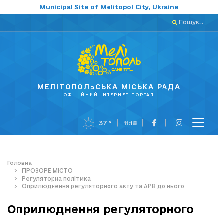
Municipal Site of Melitopol City, Ukraine
Пошук...
МЕЛІТОПОЛЬСЬКА МІСЬКА РАДА
ОФІЦІЙНИЙ ІНТЕРНЕТ-ПОРТАЛ
37 °
11:18
Головна
ПРОЗОРЕ МІСТО
Регуляторна політика
Оприлюднення регуляторного акту та АРВ до нього
Оприлюднення регуляторного