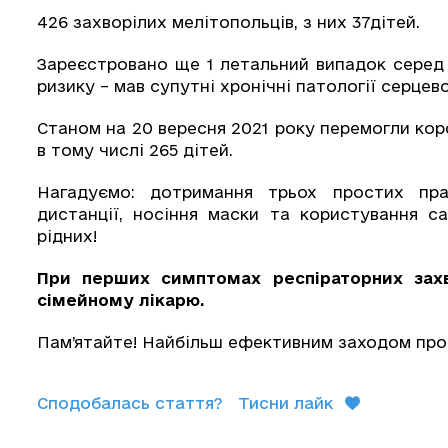
426 захворілих мелітопольців, з них 37дітей.
Зареєстровано ще 1 летальний випадок серед 
ризику – мав супутні хронічні патології серцев
Станом на 20 вересня 2021 року перемогли кор
в тому числі 265 дітей.
Нагадуємо: дотримання трьох простих пра
дистанції, носіння маски та користування с
рідних!
При перших симптомах респіраторних зах
сімейному лікарю.
Пам’ятайте! Найбільш ефективним заходом проф
Сподобалась стаття?
Тисни лайк