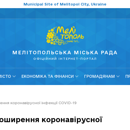
Municipal Site of Melitopol City, Ukraine
МЕЛІТОПОЛЬСЬКА МІСЬКА РАДА
ОФІЦІЙНИЙ ІНТЕРНЕТ-ПОРТАЛ
МІСТО
ЕКОНОМІКА ТА ФІНАНСИ
ГРОМАДЯНАМ
П
ння коронавірусної інфекції COVID-19
поширення коронавірусної