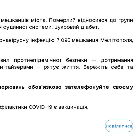
мешканців міста. Померлий відносився до групи
о-судинної системи, цукровий діабет.
онавірусну інфекцію 7 093 мешканця Мелітополя,
вил протиепідемічної безпеки — дотримання
анітайзерами — рятує життя. Бережіть себе та
ворювань обов’язково зателефонуйте своєму
ілактики СOVID-19 є вакцинація.
Поділитися