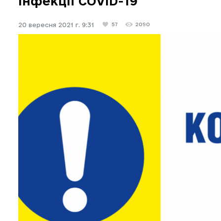
інфекції COVID-19
20 вересня 2021 г. 9:31
57
2090