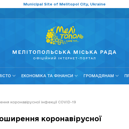
Municipal Site of Melitopol City, Ukraine
МЕЛІТОПОЛЬСЬКА МІСЬКА РАДА
ОФІЦІЙНИЙ ІНТЕРНЕТ-ПОРТАЛ
МІСТО
ЕКОНОМІКА ТА ФІНАНСИ
ГРОМАДЯНАМ
П
ння коронавірусної інфекції COVID-19
поширення коронавірусної