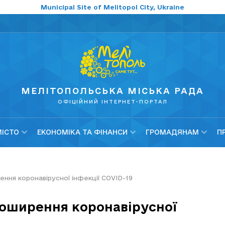
Municipal Site of Melitopol City, Ukraine
МЕЛІТОПОЛЬСЬКА МІСЬКА РАДА
ОФІЦІЙНИЙ ІНТЕРНЕТ-ПОРТАЛ
МІСТО
ЕКОНОМІКА ТА ФІНАНСИ
ГРОМАДЯНАМ
П
ння коронавірусної інфекції COVID-19
поширення коронавірусної