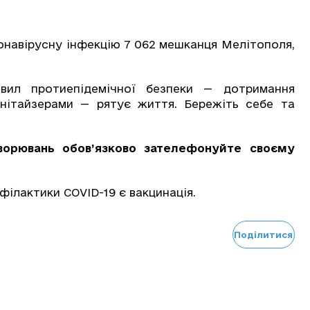
онавірусну інфекцію 7 062 мешканця Мелітополя,
вил протиепідемічної безпеки — дотримання
анітайзерами — рятує життя. Бережіть себе та
хворювань обов’язково
зателефонуйте своєму
ілактики СOVID-19 є вакцинація.
Поділитися