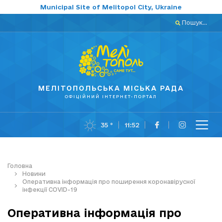
Municipal Site of Melitopol City, Ukraine
Пошук...
МЕЛІТОПОЛЬСЬКА МІСЬКА РАДА
ОФІЦІЙНИЙ ІНТЕРНЕТ-ПОРТАЛ
35 °
11:52
Головна
Новини
Оперативна інформація про поширення коронавірусної
інфекції COVID-19
Оперативна інформація про