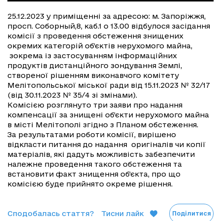
25.12.2023 у приміщенні за адресою: м. Запоріжжя,
просп. Соборный,8, каб.1 о 13.00 відбулося засідання
комісії з проведення обстеження знищених
окремих категорій об’єктів нерухомого майна,
зокрема із застосуванням інформаційних
продуктів дистанційного зондування Землі,
створеної рішенням виконавчого комітету
Мелітопольської міської ради від 15.11.2023 № 32/17
(від 30.11.2023 № 35/4 зі змінами).
Комісією розглянуто три заяви про надання
компенсації за знищені об’єкти нерухомого майна
в місті Мелітополі згідно з Планом обстеження.
За результатами роботи комісії, вирішено
відкласти питання до надання оригіналів чи копії
матеріалів, які дадуть можливість забезпечити
належне проведення такого обстеження та
встановити факт знищення об’єкта, про що
комісією буде прийнято окреме рішення.
Сподобалась стаття?
Тисни лайк
Поділитися