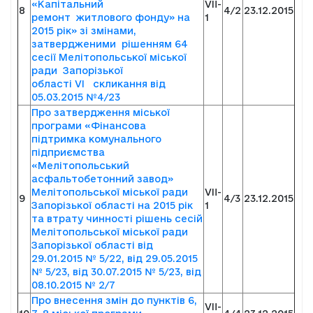
«Капітальний
VII-
8
4/2
23.12.2015
ремонт житлового фонду» на
1
2015 рік» зі змінами,
затвердженими рішенням 64
сесії Мелітопольської міської
ради Запорізької
області VI
скликання від
05.03.2015 №4/23
Про затвердження міської
програми «Фінансова
підтримка комунального
підприємства
«Мелітопольський
асфальтобетонний завод»
Мелітопольської міської ради
VII-
9
4/3
23.12.2015
Запорізької області на 2015 рік
1
та втрату чинності рішень сесій
Мелітопольської міської ради
Запорізької області від
29.01.2015 № 5/22, від 29.05.2015
№ 5/23, від 30.07.2015 № 5/23, від
08.10.2015 № 2/7
Про внесення змін до пунктів 6,
VII-