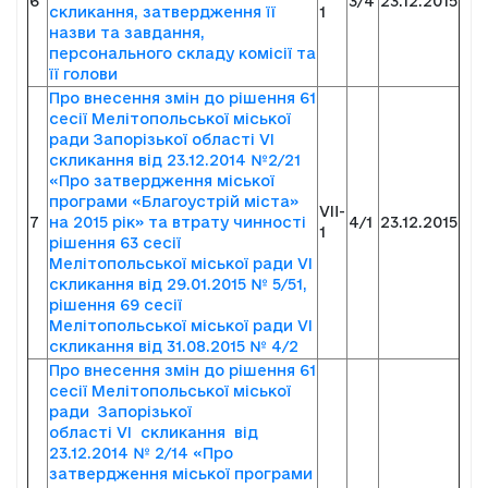
6
3/4
23.12.2015
скликання, затвердження її
1
назви та завдання,
персонального складу комісії та
її голови
Про внесення змін до рішення 61
сесії Мелітопольської міської
ради Запорізької області VI
cкликання від 23.12.2014 №2/21
«Про затвердження міської
програми «Благоустрій міста»
VII-
7
на 2015 рік» та втрату чинності
4/1
23.12.2015
1
рішення 63 сесії
Мелітопольської міської ради VІ
скликання від 29.01.2015 № 5/51,
рішення 69 сесії
Мелітопольської міської ради VІ
скликання від 31.08.2015 № 4/2
Про внесення змін до рішення 61
сесії Мелітопольської міської
ради Запорізької
області VI скликання від
23.12.2014 № 2/14 «Про
затвердження міської програми