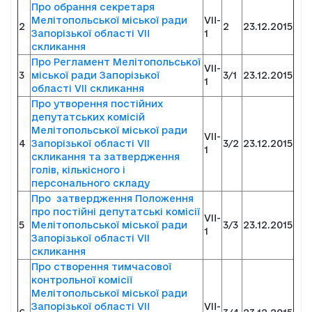
Про обрання секретаря
Мелітопольської міської ради
VII-
2
2
23.12.2015
Запорізької області VII
1
скликання
Про Регламент Мелітопольської
VII-
3
міської ради Запорізької
3/1
23.12.2015
1
області VIІ скликання
Про утворення постійних
депутатських комісій
Мелітопольської міської ради
VII-
4
Запорізької області VІІ
3/2
23.12.2015
1
скликання та затвердження
голів, кількісного і
персонального складу
Про затвердження Положення
про постійні депутатські комісії
VII-
5
Мелітопольської міської ради
3/3
23.12.2015
1
Запорізької області VIІ
скликання
Про створення тимчасової
контрольної комісії
Мелітопольської міської ради
Запорізької області VII
VII-