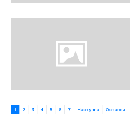
1
2
3
4
5
6
7
Наступна
Остання