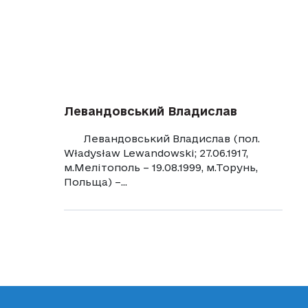
Левандовський Владислав
Левандовський Владислав (пол.
Władysław Lewandowski; 27.06.1917,
м.Мелітополь – 19.08.1999, м.Торунь,
Польща) –...