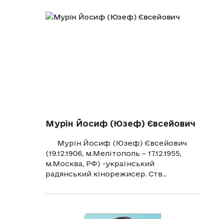
Мурін Йосиф (Юзеф) Євсейович
Мурін Йосиф (Юзеф) Євсейович
(19.12.1906, м.Мелітополь – 17.12.1955,
м.Москва, РФ) -український
радянський кінорежисер. Ств...