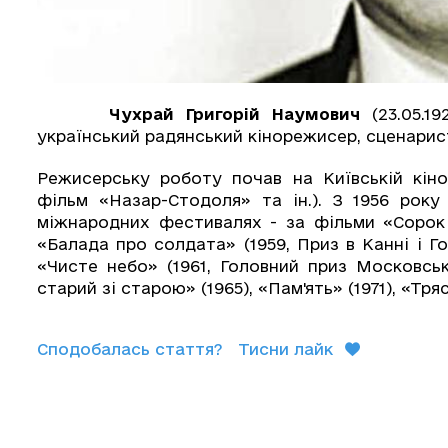
Чухрай Григорій Наумович
(23.05.19
український радянський кінорежисер, сценарис
Режисерську роботу почав на Київській кінос
фільм «Назар-Стодоля» та ін.). З 1956 рок
міжнародних фестивалях - за фільми «Сорок п
«Балада про солдата» (1959, Приз в Канні і Г
«Чисте небо» (1961, Головний приз Московсь
старий зі старою» (1965), «Пам'ять» (1971), «Тряс
Сподобалась стаття?
Тисни лайк