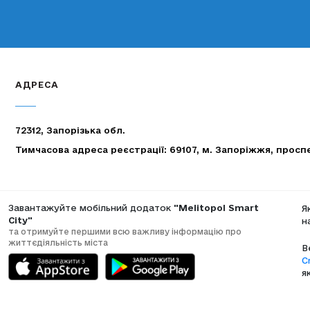
АДРЕСА
72312, Запорізька обл.
Тимчасова адреса реєстрації: 69107, м. Запоріжжя, просп
Завантажуйте мобільний додаток
"Melitopol Smart
Я
City"
н
та отримуйте першими всю важливу інформацію про
життєдіяльність міста
В
C
я