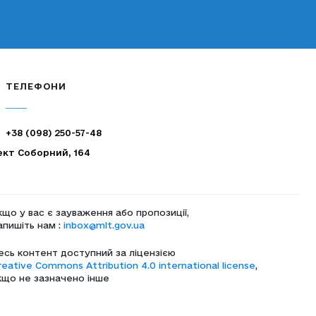
ТЕЛЕФОНИ
+38 (098) 250-57-48
ект Соборний, 164
кщо у вас є зауваження або пропозиції,
апишіть нам :
inbox@mlt.gov.ua
есь контент доступний за ліцензією
reative Commons Attribution 4.0 international license
,
кщо не зазначено інше