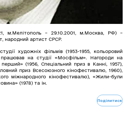
21, м.Мелітополь – 29.10.2001, м.Москва, РФ) –
т, народний артист СРСР.
тудії художніх фільмів (1953-1955, кольоровий
у працював на студії «Мосфільм». Нагороди на
ерший» (1956, Спеціальний приз в Канні, 1957),
оловний приз Всесоюзного кінофестивалю, 1960),
кого міжнародного кінофестивалю), «Жили-були
овина» (1978) та ін.
Поділитися