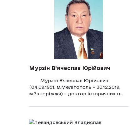
Мурзін В'ячеслав Юрійович
Мурзін В'ячеслав Юрійович
(04.09.1951, м.Мелітополь – 30.12.2019,
м.Запоріжжя) – доктор історичних н...