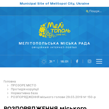
Municipal Site of Melitopol City, Ukraine
Пошук...
МЕЛІТОПОЛЬСЬКА МІСЬКА РАДА
ОФІЦІЙНИЙ ІНТЕРНЕТ-ПОРТАЛ
31 °
16:01
Головна
ПРОЗОРЕ МІСТО
Протидія корупції
Нормативна база
РОЗПОРЯДЖЕННЯ міського голови 29.03.2019 № 150-р
РОЗПОРЯДЖЕННЯ міського