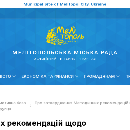
Municipal Site of Melitopol City, Ukraine
МЕЛІТОПОЛЬСЬКА МІСЬКА РАДА
ОФІЦІЙНИЙ ІНТЕРНЕТ-ПОРТАЛ
МІСТО
ЕКОНОМІКА ТА ФІНАНСИ
ГРОМАДЯНАМ
П
мативна база
Про затвердження Методичних рекомендацій щ
рупції
х рекомендацій щодо