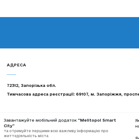
АДРЕСА
72312, Запорізька обл.
Тимчасова адреса реєстрації: 69107, м. Запоріжжя, просп
Завантажуйте мобільний додаток
"Melitopol Smart
Я
City"
н
та отримуйте першими всю важливу інформацію про
життєдіяльність міста
В