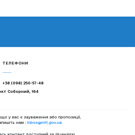
ТЕЛЕФОНИ
+38 (098) 250-57-48
ект Соборний, 164
кщо у вас є зауваження або пропозиції,
апишіть нам :
inbox@mlt.gov.ua
есь контент доступний за ліцензією