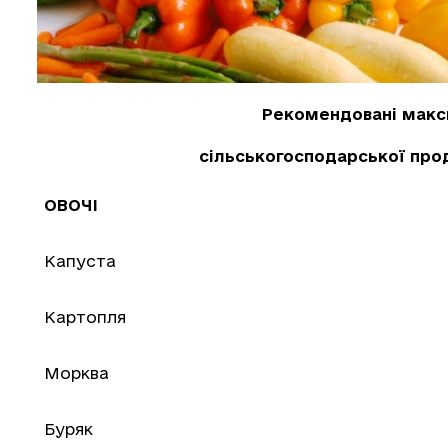
Рекомендовані макси
сільськогосподарської прод
ОВОЧІ
Капуста
Картопля
Морква
Буряк