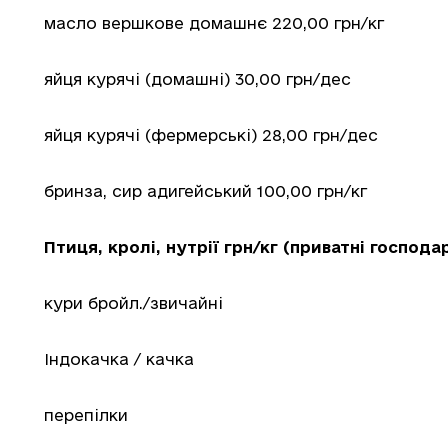
масло вершкове домашнє 220,00 грн/кг
яйця курячі (домашні) 30,00 грн/дес
яйця курячі (фермерські) 28,00 грн/дес
бринза, сир адигейський 100,00 грн/кг
Птиця, кролі, нутрії грн/кг (приватні господа
кури бройл./звичайні
Індокачка / качка
перепілки