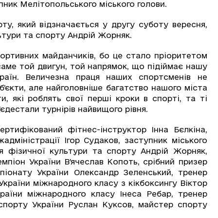
упник Мелітопольського міського голови.
ту, який відзначається у другу суботу вересня,
ьтури та спорту Андрій Жорняк.
портивних майданчиків, бо це стало пріоритетом
саме той двигун, той напрямок, що підіймає нашу
раїн. Величезна праця наших спортсменів не
б’єкти, але найголовніше багатство нашого міста
и, які роблять свої перші кроки в спорті, та ті
’єдестали турнірів найвищого рівня.
ертифікований фітнес-інструктор Інна Бєлкіна,
адміністрації Ігор Судаков, заступник міського
ня фізичної культури та спорту Андрій Жорняк,
емпіон України В’ячеслав Копоть, срібний призер
піонату України Олександр Зеленський, тренер
 України міжнародного класу з кікбоксингу Віктор
раїни міжнародного класу Інеса Ребар, тренер
 спорту України Руслан Куксов, майстер спорту