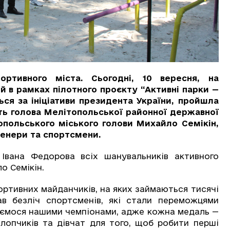
ортивного міста. Сьогодні, 10 вересня, на
 в рамках пілотного проєкту “Активні парки —
ься за ініціативи президента України, пройшла
сть голова Мелітопольської районної державної
топольського міського голови Михайло Семікін,
тренери та спортсмени.
 Івана Федорова всіх шанувальників активного
о Семікін.
ортивних майданчиків, на яких займаються тисячі
ав безліч спортсменів, які стали переможцями
аємося нашими чемпіонами, адже кожна медаль —
лопчиків та дівчат для того, щоб робити перші