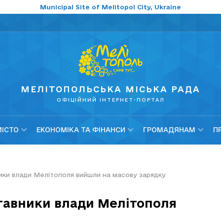
Municipal Site of Melitopol City, Ukraine
МЕЛІТОПОЛЬСЬКА МІСЬКА РАДА
ОФІЦІЙНИЙ ІНТЕРНЕТ-ПОРТАЛ
МІСТО
ЕКОНОМІКА ТА ФІНАНСИ
ГРОМАДЯНАМ
П
ики влади Мелітополя вийшли на масову зарядку
тавники влади Мелітополя