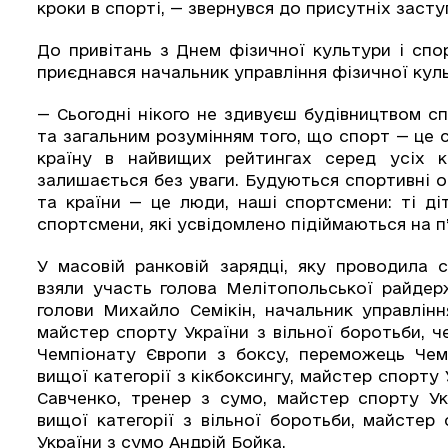
кроки в спорті, — звернувся до присутніх заст
До привітань з Днем фізичної культури і спор
приєднався начальник управління фізичної кул
— Сьогодні нікого не здивуєш будівництвом с
та загальним розумінням того, що спорт — це 
країну в найвищих рейтингах серед усіх к
залишається без уваги. Будуються спортивні о
та країни — це люди, наші спортсмени: ті діт
спортсмени, які усвідомлено підіймаються на п
У масовій ранковій зарядці, яку проводила с
взяли участь голова Мелітопольської райдерж
голови Михайло Семікін, начальник управлін
майстер спорту України з вільної боротьби, ч
Чемпіонату Європи з боксу, переможець Чем
вищої категорії з кікбоксингу, майстер спорту
Савченко, тренер з сумо, майстер спорту Ук
вищої категорії з вільної боротьби, майстер
України з сумо Андрій Бойка.