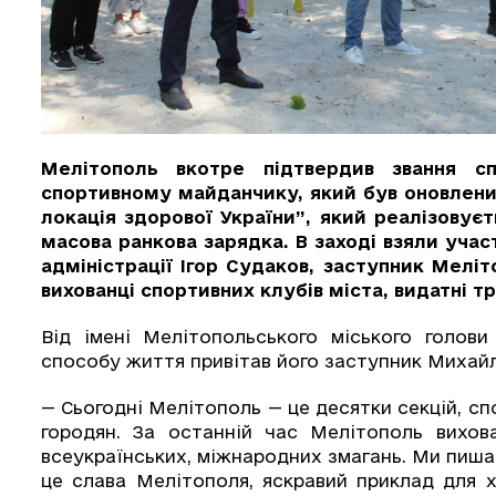
Мелітополь вкотре підтвердив звання сп
спортивному майданчику, який був оновлений
локація здорової України”, який реалізовуєт
масова ранкова зарядка. В заході взяли уча
адміністрації Ігор Судаков, заступник Мелі
вихованці спортивних клубів міста, видатні 
Від імені Мелітопольського міського голови
способу життя привітав його заступник Михайл
— Сьогодні Мелітополь — це десятки секцій, сп
городян. За останній час Мелітополь вихов
всеукраїнських, міжнародних змагань. Ми пиш
це слава Мелітополя, яскравий приклад для х