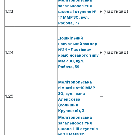
Мелітопольська
загальноосвітня
1.23
+ (частково)
школа І ступеня №
17 ММР ЗО, вул.
Робоча, 77
Дошкільний
навчальний заклад
№24 «Ластівка»
1.24
+ (частково)
комбінованого типу
ММР ЗО, вул.
Робоча, 59
Мелітопольська
гімназія № 10 ММР
ЗО, вул. Івана
1.25
—
Алексєєва
(колишня
Крупської), 3
Мелітопольська
загальноосвітня
школа І-ІІІ ступенів
№ 24 ММР ЗО