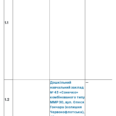
1.1
—
Дошкільний
навчальний заклад
№ 43 «Сонечко»
комбінованого типу
1.2
ММР ЗО, вул. Олеся
Гончара (колишня
Червонофлотська),