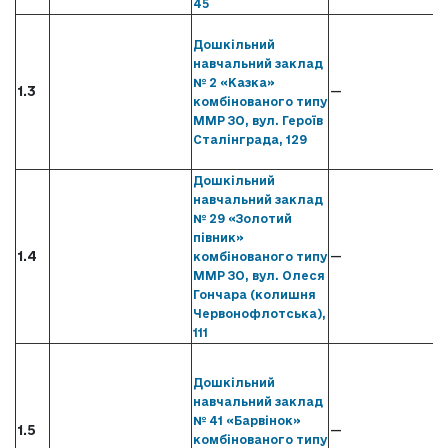
45
Дошкільний
навчальний заклад
№ 2 «Казка»
1.3
—
комбінованого типу
ММР ЗО, вул. Героїв
Сталінграда, 129
Дошкільний
навчальний заклад
№ 29 «Золотий
півник»
1.4
—
комбінованого типу
ММР ЗО, вул. Олеся
Гончара (колишня
Червонофлотська),
111
Дошкільний
навчальний заклад
№ 41 «Барвінок»
1.5
—
комбінованого типу