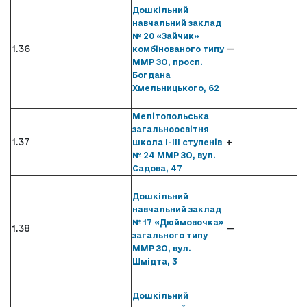
Дошкільний
навчальний заклад
№ 20 «Зайчик»
1.36
—
комбінованого типу
ММР ЗО, просп.
Богдана
Хмельницького, 62
Мелітопольська
загальноосвітня
1.37
+
школа І-ІІІ ступенів
№ 24 ММР ЗО, вул.
Садова, 47
Дошкільний
навчальний заклад
№ 17 «Дюймовочка»
1.38
—
загального типу
ММР ЗО, вул.
Шмідта, 3
Дошкільний