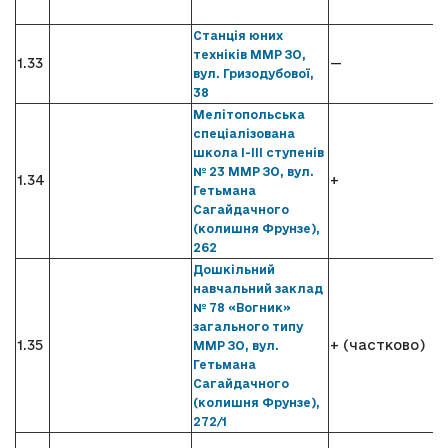
Станція юних
техніків ММР ЗО,
1.33
—
вул. Гризодубової,
38
Мелітопольська
спеціалізована
школа І-ІІІ ступенів
№ 23 ММР ЗО, вул.
1.34
+
Гетьмана
Сагайдачного
(колишня Фрунзе),
262
Дошкільний
навчальний заклад
№ 78 «Вогник»
загального типу
1.35
+ (частково)
ММР ЗО, вул.
Гетьмана
Сагайдачного
(колишня Фрунзе),
272/1