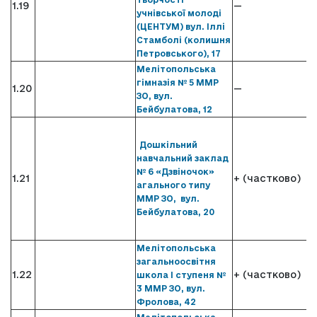
1.19
—
учнівської молоді
(ЦЕНТУМ) вул. Іллі
Стамболі (колишня
Петровського), 17
Мелітопольська
гімназія № 5 ММР
1.20
—
ЗО, вул.
Бейбулатова, 12
Дошкільний
навчальний заклад
№ 6 «Дзвіночок»
1.21
+ (частково)
агального типу
ММР ЗО, вул.
Бейбулатова, 20
Мелітопольська
загальноосвітня
1.22
+ (частково)
школа І ступеня №
3 ММР ЗО, вул.
Фролова, 42