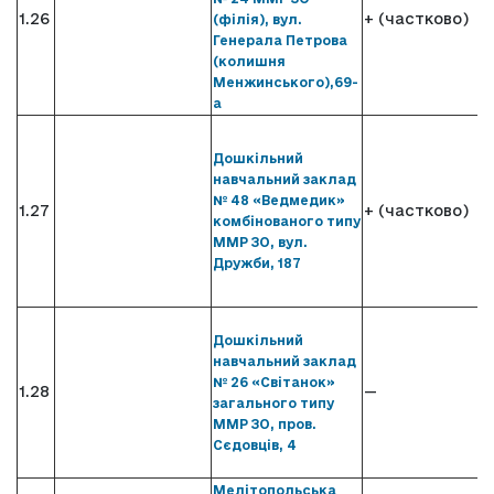
1.26
+ (частково)
(філія), вул.
Генерала Петрова
(колишня
Менжинського),69-
а
Дошкільний
навчальний заклад
№ 48 «Ведмедик»
1.27
+ (частково)
комбінованого типу
ММР ЗО, вул.
Дружби, 187
Дошкільний
навчальний заклад
№ 26 «Світанок»
1.28
—
загального типу
ММР ЗО, пров.
Сєдовців, 4
Мелітопольська