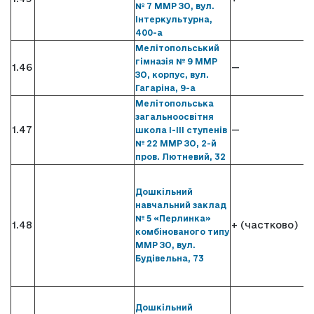
№ 7 ММР ЗО, вул.
Інтеркультурна,
400-а
Мелітопольський
гімназія № 9 ММР
1.46
—
ЗО, корпус, вул.
Гагаріна, 9-а
Мелітопольська
загальноосвітня
1.47
—
школа І-ІІІ ступенів
№ 22 ММР ЗО, 2-й
пров. Лютневий, 32
Дошкільний
навчальний заклад
№ 5 «Перлинка»
1.48
+ (частково)
комбінованого типу
ММР ЗО, вул.
Будівельна, 73
Дошкільний