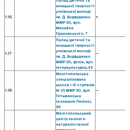
Палац дитячої та
юнацької творчості
учнівської молоді
1.16
+
ім. Д. Водвуденко
ММР ЗО, вул.
Михайла
Грушевського, 7
Палац дитячої та
юнацької творчості
учнівської молоді
1.17
—
ім. Д. Водвуденко
ММР ЗО, філія, вул.
Інтеркультурна,43
Мелітопольська
спеціалізована
школа І-ІІІ ступенів
1.18
—
№ 25 ММР ЗО, вул.
Гетьманська
(колишня Леніна),
93
Мелітопольський
центр еколого-
натуралістичної
творчості