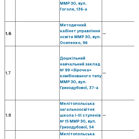
ММР ЗО, вул.
Гоголя, 136-а
Методичний
кабінет управління
1.6
—
освіти ММР ЗО, вул.
Осипенко, 96
Дошкільний
навчальний заклад
№ 99 «Зірочка»
1.7
—
комбінованого типу
ММР ЗО, вул.
Гризодубової, 37-а
Мелітопольська
загальноосвітня
1.8
—
школа І-ІІІ ступенів
№ 15 ММР ЗО, вул.
Гризодубової, 54
Мелітопольська