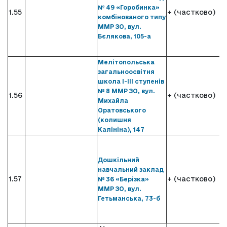
№ 49 «Горобинка»
1.55
+ (частково)
комбінованого типу
ММР ЗО, вул.
Бєлякова, 105-а
Мелітопольська
загальноосвітня
школа І-ІІІ ступенів
№ 8 ММР ЗО, вул.
1.56
+ (частково)
Михайла
Оратовського
(колишня
Калініна), 147
Дошкільний
навчальний заклад
1.57
+ (частково)
№ 36 «Берізка»
ММР ЗО, вул.
Гетьманська, 73-б