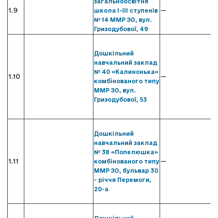
загальноосвітня
1.9
—
школа І-ІІІ ступенів
№ 14 ММР ЗО, вул.
Гризодубової, 49
Дошкільний
навчальний заклад
№ 40 «Калинонька»
1.10
—
комбінованого типу
ММР ЗО, вул.
Гризодубової, 53
Дошкільний
навчальний заклад
№ 38 «Попелюшка»
1.11
—
комбінованого типу
ММР ЗО, бульвар 30
- річчя Перемоги,
20-а