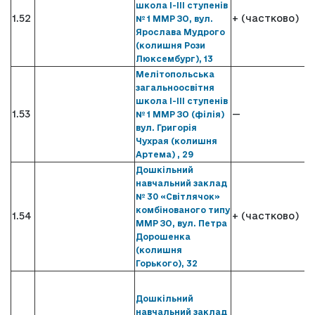
школа І-ІІІ ступенів
1.52
+ (частково)
№ 1 ММР ЗО, вул.
Ярослава Мудрого
(колишня Рози
Люксембург), 13
Мелітопольська
загальноосвітня
школа І-ІІІ ступенів
1.53
—
№ 1 ММР ЗО (філія)
вул. Григорія
Чухрая (колишня
Артема) , 29
Дошкільний
навчальний заклад
№ 30 «Світлячок»
комбінованого типу
1.54
+ (частково)
ММР ЗО, вул. Петра
Дорошенка
(колишня
Горького), 32
Дошкільний
навчальний заклад