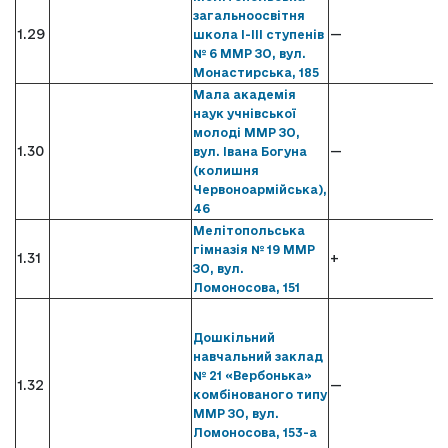
загальноосвітня
1.29
—
школа І-ІІІ ступенів
№ 6 ММР ЗО, вул.
Монастирська, 185
Мала академія
наук учнівської
молоді ММР ЗО,
1.30
—
вул. Івана Богуна
(колишня
Червоноармійська),
46
Мелітопольська
гімназія № 19 ММР
1.31
+
ЗО, вул.
Ломоносова, 151
Дошкільний
навчальний заклад
№ 21 «Вербонька»
1.32
—
комбінованого типу
ММР ЗО, вул.
Ломоносова, 153-а