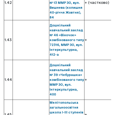
1.42
+ (частково)
№ 13 ММР ЗО, вул.
Вишнева (колишня
40-річчя Жовтня),
84
Дошкільний
навчальний заклад
№ 46 «Віночок»
1.43
+
комбінованого типу
72316, ММР ЗО, вул.
Інтеркультурна,
412-а
Дошкільний
навчальний заклад
№ 39 «Чебурашка»
1.44
+
комбінованого типу
ММР ЗО, вул.
Інтеркультурна,
400
Мелітопольська
загальноосвітня
школа І-ІІІ ступенів
1.45
+