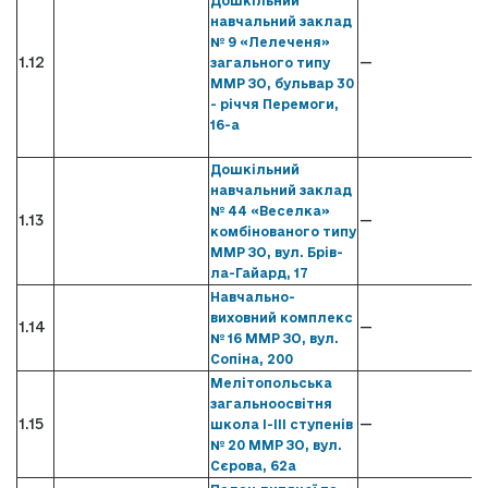
Дошкільний
навчальний заклад
№ 9 «Лелеченя»
1.12
—
загального типу
ММР ЗО, бульвар 30
- річчя Перемоги,
16-а
Дошкільний
навчальний заклад
№ 44 «Веселка»
1.13
—
комбінованого типу
ММР ЗО, вул. Брів-
ла-Гайард, 17
Навчально-
виховний комплекс
1.14
—
№ 16 ММР ЗО, вул.
Сопіна, 200
Мелітопольська
загальноосвітня
1.15
—
школа І-ІІІ ступенів
№ 20 ММР ЗО, вул.
Сєрова, 62а