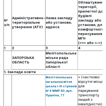
Облаштування
території,
прилеглої до
будівлі
Адміністративно-
Назва закладу
№
закладу або
територіальне
або установи,
з/п
установи, для
утворення (АТУ)
адреса
комфортного
пересування
МГН
(«+» або «-»)
1
2
3
4
Мелітопольська
ЗАПОРІЗЬКА
міська рада
ОБЛАСТЬ
Запорізької
області
1. Заклади освіти
+ (частково:
Мелітопольська
відсутні місця
загальноосвітня
для
школа І-ІІІ ступенів
паркування
№ 4 ММР ЗО, вул.
транспорту
Пушкіна, 77
людей з
інвалідністю)