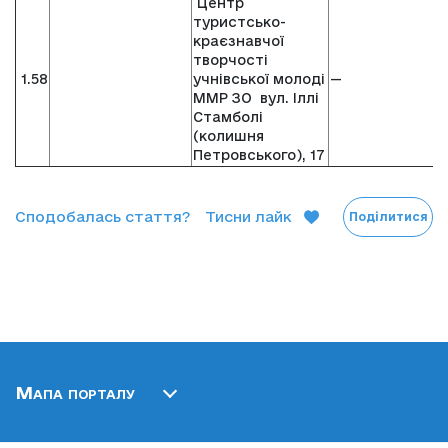
Центр
туристсько-
краєзнавчої
творчості
1.58
учнівської молоді
—
ММР ЗО вул. Іллі
Стамболі
(колишня
Петровського), 17
Сподобалась стаття?
Тисни лайк
Поділитися
Мапа порталу