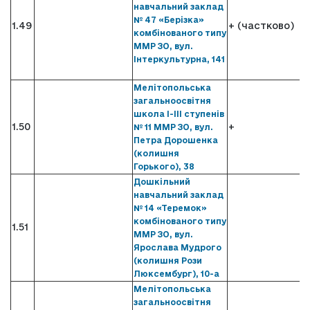
навчальний заклад
№ 47 «Берізка»
1.49
+ (частково)
комбінованого типу
ММР ЗО, вул.
Інтеркультурна, 141
Мелітопольська
загальноосвітня
школа І-ІІІ ступенів
1.50
+
№ 11 ММР ЗО, вул.
Петра Дорошенка
(колишня
Горького), 38
Дошкільний
навчальний заклад
№ 14 «Теремок»
комбінованого типу
1.51
ММР ЗО, вул.
Ярослава Мудрого
(колишня Рози
Люксембург), 10-а
Мелітопольська
загальноосвітня