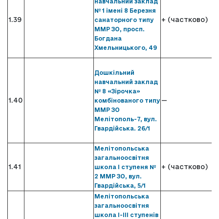
навчальний заклад
№ 1 імені 8 Березня
1.39
+ (частково)
санаторного типу
ММР ЗО, просп.
Богдана
Хмельницького, 49
Дошкільний
навчальний заклад
№ 8 «Зірочка»
1.40
—
комбінованого типу
ММР ЗО
Мелітополь-7, вул.
Гвардійська. 26/1
Мелітопольська
загальноосвітня
1.41
+ (частково)
школа І ступеня №
2 ММР ЗО, вул.
Гвардійська, 5/1
Мелітопольська
загальноосвітня
школа І-ІІІ ступенів