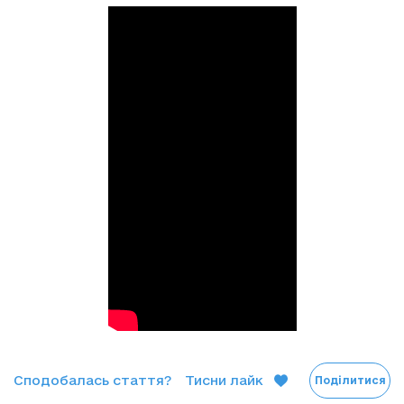
Сподобалась стаття?
Тисни лайк
Поділитися