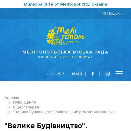
Municipal Site of Melitopol City, Ukraine
Пошук...
МЕЛІТОПОЛЬСЬКА МІСЬКА РАДА
ОФІЦІЙНИЙ ІНТЕРНЕТ-ПОРТАЛ
29 °
16:40
Головна
ПРЕС-ЦЕНТР
Відеогалерея
"Велике Будівництво". Капітальний ремонт автошляхів.
"Велике Будівництво".