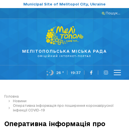
Municipal Site of Melitopol City, Ukraine
Пошук...
МЕЛІТОПОЛЬСЬКА МІСЬКА РАДА
ОФІЦІЙНИЙ ІНТЕРНЕТ-ПОРТАЛ
26 °
19:37
Головна
Новини
Оперативна інформація про поширення коронавірусної
інфекції COVID-19
Оперативна інформація про