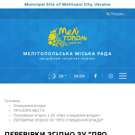
Municipal Site of Melitopol City, Ukraine
Пошук...
МЕЛІТОПОЛЬСЬКА МІСЬКА РАДА
ОФІЦІЙНИЙ ІНТЕРНЕТ-ПОРТАЛ
26 °
19:09
Головна
Очищення влади
ПРОЗОРЕ МІСТО
Перевірки згідно з ЗУ «Про очищення влади»
ПЕРЕВІРКИ ЗГІДНО ЗУ "ПРО ОЧИЩЕННЯ ВЛАДИ"
ПЕРЕВІРКИ ЗГІДНО ЗУ "ПРО