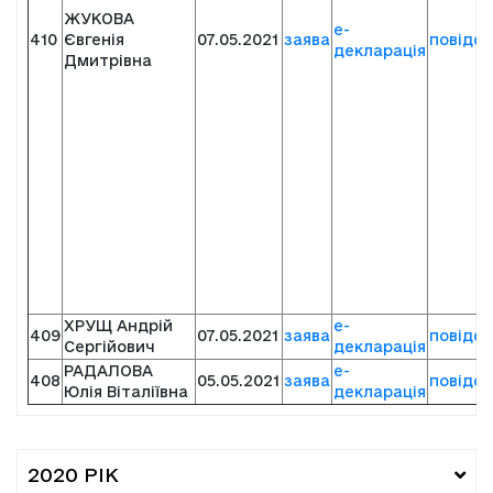
ЖУКОВА
е-
410
Євгенія
07.05.2021
заява
повідо
декларація
Дмитрівна
ХРУЩ Андрій
е-
409
07.05.2021
заява
повідо
Сергійович
декларація
РАДАЛОВА
е-
408
05.05.2021
заява
повідо
Юлія Віталіївна
декларація
2020 РІК