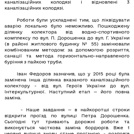
каналізаційних колодязі і відновлені 3
каналізаційних колодязі.
Роботи були ускладнені тим, що ліквідувати
аварію локально було неможливо. Пошкоджену
ділянку колектора від водно-спортивного
комплексу по вул. П. Дорошенка до вул. Г. України
(в районі житлового будинку № 55) замінювали
комбінованим методом: за допомогою розриття,
санації та метода горизонтально-направленого
буріння з пайкою труби.
Іван Федоров зазначив, що у 2015 році була
замінена інша ділянка вказаного каналізаційного
колектору - від вул. Героїв України до вул.
Інтеркультурної. Наступний етап — його повна
заміна.
- Наше завдання — в найкоротші строки
відкрити проїзд по вулиці Петра Дорошенка.
Сьогодні тут тривають дорожні роботи та
виконується часткова заміна бордюрів. Вже 1
червня вулиця знову стане проїзною, - розповів