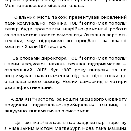
Мелітопольський міський голова.
Очільник міста також презентував оновлений
парк комунальної техніки. ТОВ “Тепло-Мелітополь”
тепер буде проводити аварійно-ремонтні роботи
за допомогою нового самоскиду. Загальна вартість
техніки, яку підприємство придбало за власні
кошти, - 2 млн 167 тис. грн.
За словами директора ТОВ “Тепло-Мелітополь”
Олени Ялсукової, наявна техніка підприємства —
старенький “ЗІЛ” був 1987 року випуску та не
витримував навантаження під час підготовки до
опалювального сезону. Новий самоскид в чотири
рази ефективніший.
А для КП “Чистота” за кошти місцевого бюджету
придбали підмітально-прибиральну машину з
вакуумно-пневматичною системою.
- Ця техніка з'явилась в нас завдяки партнерству
з німецьким містом Магдебург. Нова така машина