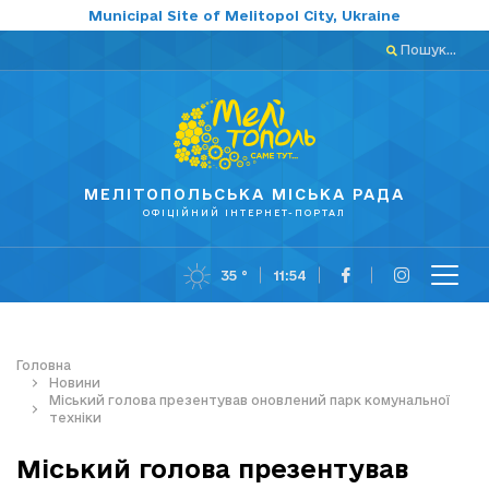
Municipal Site of Melitopol City, Ukraine
Пошук...
МЕЛІТОПОЛЬСЬКА МІСЬКА РАДА
ОФІЦІЙНИЙ ІНТЕРНЕТ-ПОРТАЛ
35 °
11:54
Головна
Новини
Міський голова презентував оновлений парк комунальної
техніки
Міський голова презентував