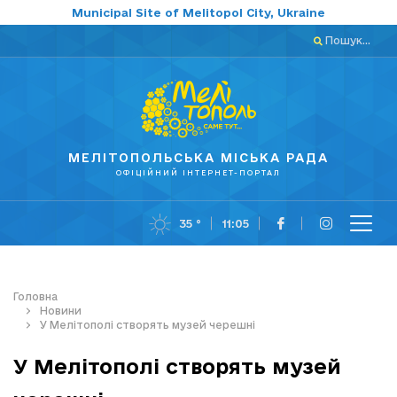
Municipal Site of Melitopol City, Ukraine
Пошук...
МЕЛІТОПОЛЬСЬКА МІСЬКА РАДА
ОФІЦІЙНИЙ ІНТЕРНЕТ-ПОРТАЛ
35 °
11:05
Головна
Новини
У Мелітополі створять музей черешні
У Мелітополі створять музей