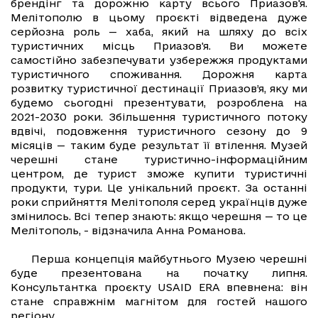
брендінг та дорожню карту всього Приазов'я.
Мелітополю в цьому проєкті відведена дуже
серйозна роль — хаба, який на шляху до всіх
туристичних місць Приазов'я. Ви можете
самостійно забезпечувати узбережжя продуктами
туристичного споживання. Дорожня карта
розвитку туристичної дестинації Приазов’я, яку ми
будемо сьогодні презентувати, розроблена на
2021-2030 роки. Збільшення туристичного потоку
вдвічі, подовження туристичного сезону до 9
місяців — таким буде результат її втілення. Музей
черешні стане туристично-інформаційним
центром, де турист зможе купити туристичні
продукти, тури. Це унікальний проєкт. За останні
роки сприйняття Мелітополя серед українців дуже
змінилось. Всі тепер знають: якщо черешня — то це
Мелітополь, - відзначила Анна Романова.
Перша концепція майбутнього Музею черешні
буде презентована на початку липня.
Консультантка проєкту USAID ERA впевнена: він
стане справжнім магнітом для гостей нашого
регіону.