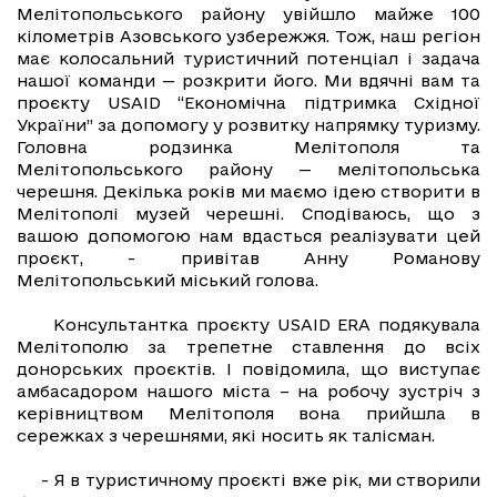
Мелітопольського району увійшло майже 100
кілометрів Азовського узбережжя. Тож, наш регіон
має колосальний туристичний потенціал і задача
нашої команди — розкрити його. Ми вдячні вам та
проєкту USAID “Економічна підтримка Східної
України” за допомогу у розвитку напрямку туризму.
Головна родзинка Мелітополя та
Мелітопольського району — мелітопольська
черешня. Декілька років ми маємо ідею створити в
Мелітополі музей черешні. Сподіваюсь, що з
вашою допомогою нам вдасться реалізувати цей
проєкт, - привітав Анну Романову
Мелітопольський міський голова.
Консультантка проєкту USAID ERA подякувала
Мелітополю за трепетне ставлення до всіх
донорських проєктів. І повідомила, що виступає
амбасадором нашого міста – на робочу зустріч з
керівництвом Мелітополя вона прийшла в
сережках з черешнями, які носить як талісман.
- Я в туристичному проєкті вже рік, ми створили