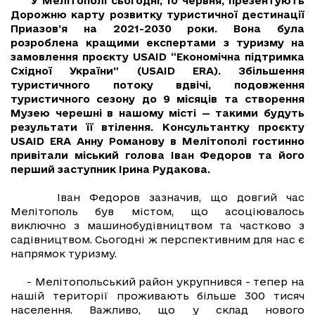
У Мелітополі сьогодні, 10 червня, презентують
Дорожню карту розвитку туристичної дестинації
Приазов’я на 2021-2030 роки. Вона була
розроблена кращими експертами з туризму на
замовлення проєкту USAID “Економічна підтримка
Східної України” (USAID ERA). Збільшення
туристичного потоку вдвічі, подовження
туристичного сезону до 9 місяців та створення
Музею черешні в нашому місті — такими будуть
результати її втілення. Консультантку проєкту
USAID ERA Анну Романову в Мелітополі гостинно
привітали міський голова Іван Федоров та його
перший заступник Ірина Рудакова.
Іван Федоров зазначив, що довгий час
Мелітополь був містом, що асоціювалось
виключно з машинобудівництвом та частково з
садівництвом. Сьогодні ж перспективним для нас є
напрямок туризму.
- Мелітопольський район укрупнився - тепер на
нашій території проживають більше 300 тисяч
населення. Важливо, що у склад нового