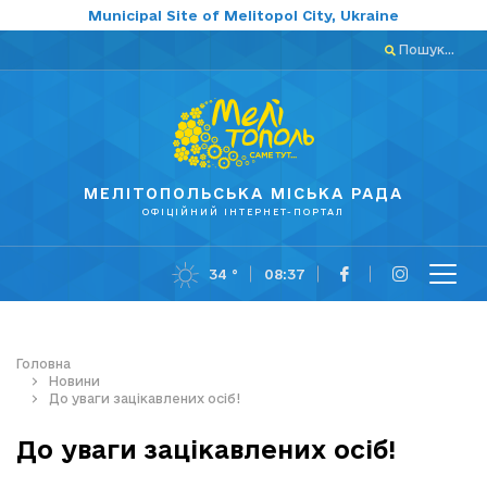
Municipal Site of Melitopol City, Ukraine
Пошук...
МЕЛІТОПОЛЬСЬКА МІСЬКА РАДА
ОФІЦІЙНИЙ ІНТЕРНЕТ-ПОРТАЛ
34 °
08:37
Головна
Новини
До уваги зацікавлених осіб!
До уваги зацікавлених осіб!