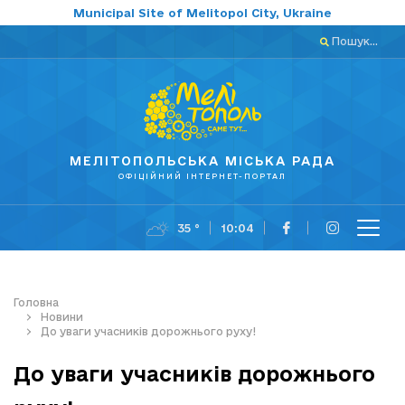
Municipal Site of Melitopol City, Ukraine
Пошук...
МЕЛІТОПОЛЬСЬКА МІСЬКА РАДА
ОФІЦІЙНИЙ ІНТЕРНЕТ-ПОРТАЛ
35 °
10:04
Головна
Новини
До уваги учасників дорожнього руху!
До уваги учасників дорожнього