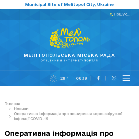
Municipal Site of Melitopol City, Ukraine
Пошук...
МЕЛІТОПОЛЬСЬКА МІСЬКА РАДА
ОФІЦІЙНИЙ ІНТЕРНЕТ-ПОРТАЛ
29 °
06:19
Головна
Новини
Оперативна інформація про поширення коронавірусної
інфекції COVID-19
Оперативна інформація про