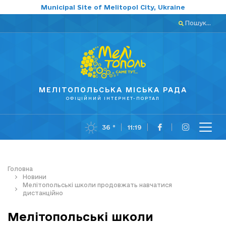
Municipal Site of Melitopol City, Ukraine
Пошук...
МЕЛІТОПОЛЬСЬКА МІСЬКА РАДА
ОФІЦІЙНИЙ ІНТЕРНЕТ-ПОРТАЛ
36 °
11:19
Головна
Новини
Мелітопольські школи продовжать навчатися
дистанційно
Мелітопольські школи