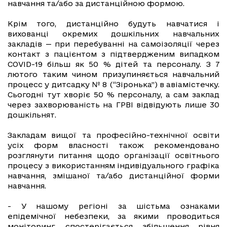
навчання та/або за дистанційною формою.
Крім того, дистанційно будуть навчатися і
вихованці окремих дошкільних навчальних
закладів — при перебуванні на самоізоляції через
контакт з пацієнтом з підтвердженим випадком
COVID-19 більш як 50 % дітей та персоналу. З 7
лютого таким чином призупиняється навчальний
процесс у дитсадку № 8 (“Зіронька”) в авіамістечку.
Сьогодні тут хворіє 50 % персоналу, а сам заклад
через захворюваність на ГРВІ відвідують лише 30
дошкільнят.
Закладам вищої та професійно-технічної освіти
усіх форм власності також рекомендовано
розглянути питання щодо організації освітнього
процесу з використанням індивідуального графіка
навчання, змішаної та/або дистанційної форми
навчання.
- У нашому регіоні за шістьма ознаками
епідемічної небезпеки, за якими проводиться
моніторинг, спостерігається збільшення рівня