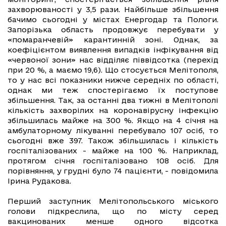
захворюваності у 3,5 рази. Найбільше збільшення
бачимо сьогодні у містах Енергодар та Пологи.
Запорізька область продовжує перебувати у
«помаранчевій» карантинній зоні. Однак, за
коефіцієнтом виявлення випадків інфікування від
«червоної зони» нас відділяє піввідсотка (перехід
при 20 %, а маємо 19,6). Що стосується Мелітополя,
то у нас всі показники нижче середніх по області,
однак ми теж спостерігаємо їх поступове
збільшення. Так, за останні два тижні в Мелітополі
кількість захворілих на коронавірусну інфекцію
збільшилась майже на 300 %. Якщо на 4 січня на
амбулаторному лікуванні перебувало 107 осіб, то
сьогодні вже 397. Також збільшилась і кількість
госпіталізованих - майже на 100 %. Наприклад,
протягом січня госпіталізовано 108 осіб. Для
порівняння, у грудні було 74 пацієнти, - повідомила
Ірина Рудакова.
Перший заступник Мелітопольського міського
голови підкреслила, що по місту серед
вакцинованих менше одного відсотка