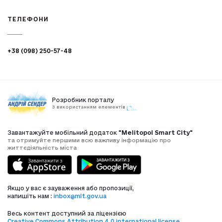
ТЕЛЕФОНИ
+38 (098) 250-57-48
Розробник порталу
З використанням елементів
Завантажуйте мобільний додаток
"Melitopol Smart City"
та отримуйте першими всю важливу інформацію про
життєдіяльність міста
Якщо у вас є зауваження або пропозиції,
напишіть нам :
inbox@mlt.gov.ua
Весь контент доступний за ліцензією
Creative Commons Attribution 4.0 international license
,