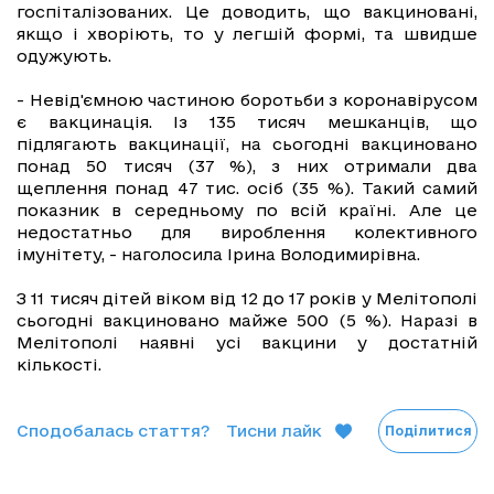
госпіталізованих. Це доводить, що вакциновані,
якщо і хворіють, то у легшій формі, та швидше
одужують.
- Невід'ємною частиною боротьби з коронавірусом
є вакцинація. Із 135 тисяч мешканців, що
підлягають вакцинації, на сьогодні вакциновано
понад 50 тисяч (37 %), з них отримали два
щеплення понад 47 тис. осіб (35 %). Такий самий
показник в середньому по всій країні. Але це
недостатньо для вироблення колективного
імунітету, - наголосила Ірина Володимирівна.
З 11 тисяч дітей віком від 12 до 17 років у Мелітополі
сьогодні вакциновано майже 500 (5 %). Наразі в
Мелітополі наявні усі вакцини у достатній
кількості.
Сподобалась стаття?
Тисни лайк
Поділитися