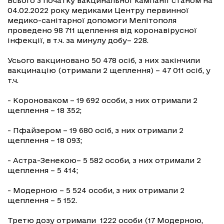
Всього з початку вакцинальної кампанії станом на
04.02.2022 року медиками Центру первинної
медико-санітарної допомоги Мелітополя
проведено 98 711 щеплення від коронавірусної
інфекції, в т.ч. за минулу добу– 228.
Усього вакциновано 50 478 осіб, з них закінчили
вакцинацію (отримали 2 щеплення) – 47 011 осіб, у
т.ч.
- Короноваком – 19 692 особи, з них отримали 2
щеплення – 18 352;
- Пфайзером – 19 680 осіб, з них отримали 2
щеплення – 18 093;
- Астра-Зенекою– 5 582 особи, з них отримали 2
щеплення – 5 414;
- Модерною – 5 524 особи, з них отримали 2
щеплення – 5 152.
Третю дозу отримали 1222 особи (17 Модерною,