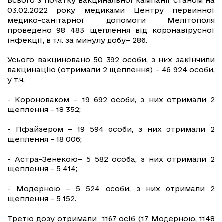
Всього з початку вакцинальної кампанії станом на
03.02.2022 року медиками Центру первинної
медико-санітарної допомоги Мелітополя
проведено 98 483 щеплення від коронавірусної
інфекції, в т.ч. за минулу добу– 286.
Усього вакциновано 50 392 особи, з них закінчили
вакцинацію (отримали 2 щеплення) – 46 924 особи,
у т.ч.
- Короноваком – 19 692 особи, з них отримали 2
щеплення – 18 352;
- Пфайзером – 19 594 особи, з них отримали 2
щеплення – 18 006;
- Астра-Зенекою– 5 582 особа, з них отримали 2
щеплення – 5 414;
- Модерною – 5 524 особи, з них отримали 2
щеплення – 5 152.
Третю дозу отримали 1167 осіб (17 Модерною, 1148