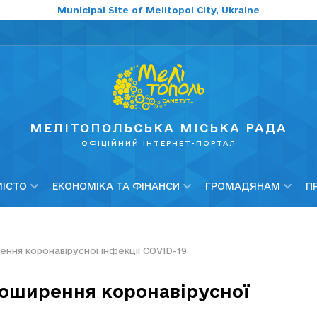
Municipal Site of Melitopol City, Ukraine
МЕЛІТОПОЛЬСЬКА МІСЬКА РАДА
ОФІЦІЙНИЙ ІНТЕРНЕТ-ПОРТАЛ
МІСТО
ЕКОНОМІКА ТА ФІНАНСИ
ГРОМАДЯНАМ
П
ння коронавірусної інфекції COVID-19
поширення коронавірусної