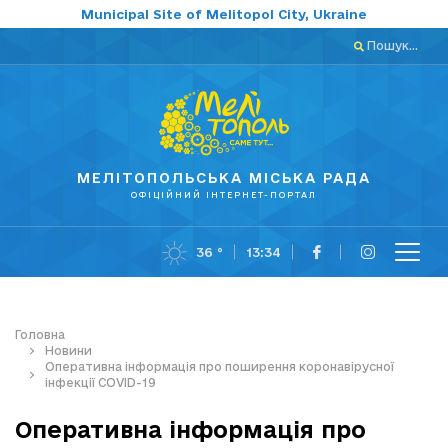
Municipal Site of Melitopol City, Ukraine
Пошук...
МЕЛІТОПОЛЬСЬКА МІСЬКА РАДА
ОФІЦІЙНИЙ ІНТЕРНЕТ-ПОРТАЛ
36 °
13:34
Головна
Новини
Оперативна інформація про поширення коронавірусної
інфекції COVID-19
Оперативна інформація про